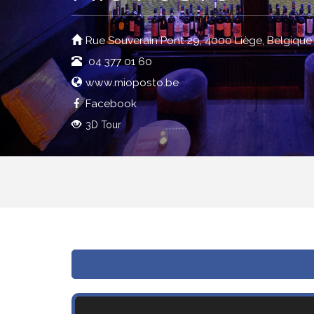
Rue Souverain Pont 29, 4000 Liège, Belgique
04 377 01 60
www.mioposto.be
Facebook
3D Tour