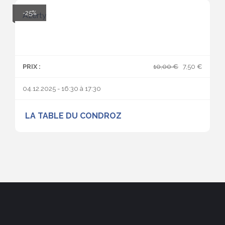
-25%
Azerty
PRIX :
10,00 €
7,50 €
04.12.2025 -
16:30
à
17:30
LA TABLE DU CONDROZ