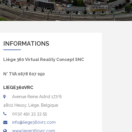
INFORMATIONS
Liège 360 Virtual Reality Concept SNC
N° TVA 0678 607 050
LIEGE360VRC
Avenue Reine Astrid 177/6
4802 Heusy, Liège, Belgique
0032 491 33 33 55
info@liege360vrc.com
www.liege360vrc.com