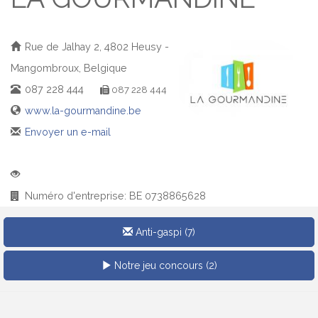
Rue de Jalhay 2, 4802 Heusy -
Mangombroux, Belgique
087 228 444
087 228 444
www.la-gourmandine.be
Envoyer un e-mail
Facebook
VISUALISATION À 360°
Numéro d'entreprise: BE 0738865628
Anti-gaspi (7)
Notre jeu concours (2)