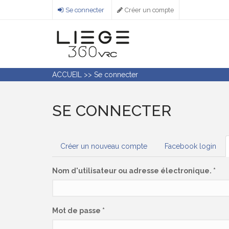
Aller
Se connecter
Créer un compte
au
contenu
principal
ACCUEIL
>>
Se connecter
SE CONNECTER
ONGLETS
Créer un nouveau compte
Facebook login
PRINCIPAUX
Nom d'utilisateur ou adresse électronique.
*
Mot de passe
*