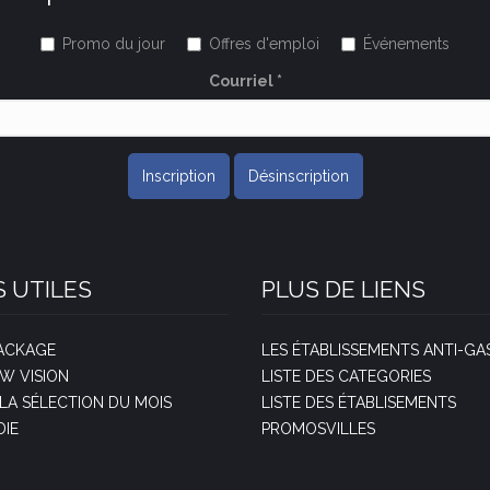
Promo du jour
Offres d'emploi
Événements
Courriel
*
Inscription
Désinscription
S UTILES
PLUS DE LIENS
PACKAGE
LES ÉTABLISSEMENTS ANTI-GAS
EW VISION
LISTE DES CATEGORIES
A SÉLECTION DU MOIS
LISTE DES ÉTABLISEMENTS
DIE
PROMOSVILLES