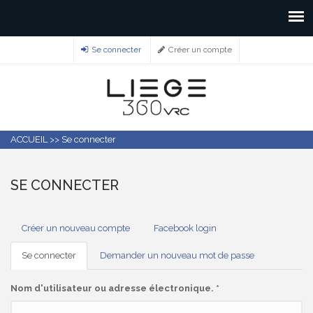
Se connecter
Créer un compte
ACCUEIL
>>
Se connecter
SE CONNECTER
ONGLETS
Créer un nouveau compte
Facebook login
PRINCIPAUX
Se connecter
(onglet
Demander un nouveau mot de passe
actif)
Nom d'utilisateur ou adresse électronique.
*